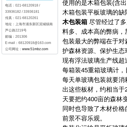
使用的是木箱包装(含出
电话：021-68120918 /
木箱包装平板玻璃的缺
33936182 / 33936181
传真：021-68120261
木包装箱
尽管经过了多
地址：上海市浦东新区泥城镇南
料多、成本高的弊病，
芦公路2219号
邮编：201306
包装最大的弊端在于对
E-mail：68120918@163.com
公司网址：
www.51mbz.com
护森林资源、保护生态
现有浮法玻璃生产线超过1
每箱装45重箱玻璃计，
每天单玻璃包装就要消耗
出这些板材，约相当于2
天要把约400亩的森
同时也导致了木材价格
前景不容乐观。