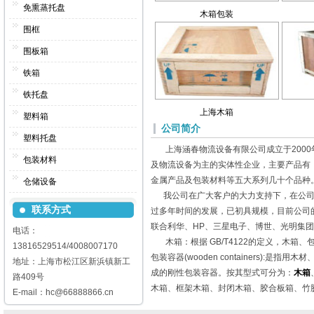
免熏蒸托盘
木箱包装
围框
围板箱
铁箱
铁托盘
上海木箱
塑料箱
公司简介
塑料托盘
上海涵春物流设备有限公司成立于2000
包装材料
及物流设备为主的实体性企业，主要产品有
金属产品及包装材料等五大系列几十个品种
仓储设备
我公司在广大客户的大力支持下，在公司
联系方式
过多年时间的发展，已初具规模，目前公司
联合利华、HP、三星电子、博世、光明集
电话：
木箱：根据 GB/T4122的定义，木箱、
13816529514/4008007170
包装容器(wooden containers):是指
地址：上海市松江区新浜镇新工
成的刚性包装容器。按其型式可分为：
木箱
路409号
木箱、框架木箱、封闭木箱、胶合板箱、竹
E-mail：hc@66888866.cn